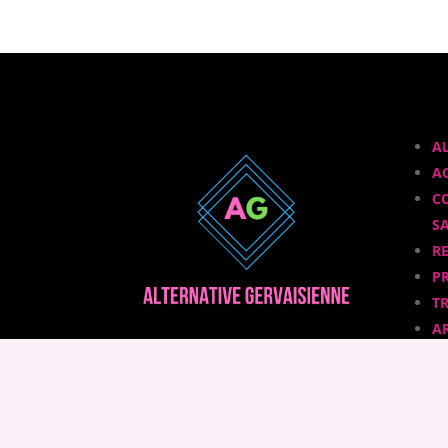
A
A
C
S
R
P
T
A