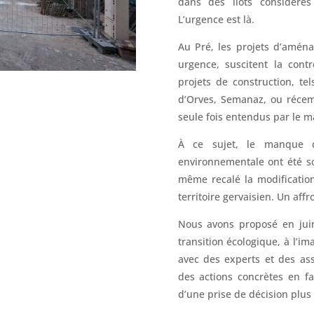
dans des îlots considéré
L’urgence est là.
Au Pré, les projets d’amén
urgence, suscitent la contr
projets de construction, te
d’Orves, Semanaz, ou récem
seule fois entendus par le m
À ce sujet, le manque d
environnementale ont été s
même recalé la modificatio
territoire gervaisien. Un affr
Nous avons proposé en juin
transition écologique, à l’im
avec des experts et des ass
des actions concrètes en fa
d’une prise de décision plus