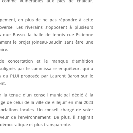
s comme vulnérables aux pics de chaleur.
agement, en plus de ne pas répondre à cette
overse. Les riverains s’opposent à plusieurs
ls que Busso, la halle de tennis rue Estienne
ment le projet Joineau-Baudin sans être une
aire.
e concertation et le manque d’ambition
oulignés par le commissaire enquêteur, qui a
n du PLUI proposée par Laurent Baron sur le
ont.
 la tenue d’un conseil municipal dédié à la
age de celui de la ville de Villejuif en mai 2023
ociations locales. Un conseil chargé de voter
veur de l’environnement. De plus, il s’agirait
 démocratique et plus transparente.