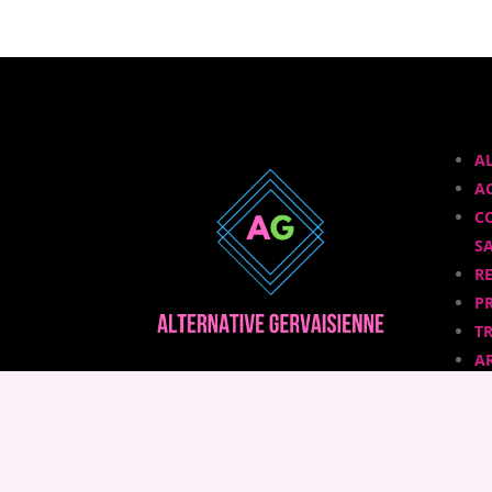
A
A
C
S
R
P
T
A