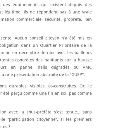
t des équipements qui existent depuis des
st légitime. Ils ne répondent pas à une vraie
imation commerciale, sécurité, propreté, lien
absente. Aucun conseil citoyen n’a été mis en
obligation dans un Quartier Prioritaire de la
réunion en décembre dernier avec les bailleurs
tentes concrètes des habitants sur la hausse
seurs en panne, halls dégradés ou VMC
t à une présentation abstraite de la “GUSP”.
ons durables, visibles, co-construites. Or, le
r été perçu comme une fin en soi, pas comme
on avec la sous-préfète s’est tenue… sans
lle “participation citoyenne”, si les premiers
ités ?