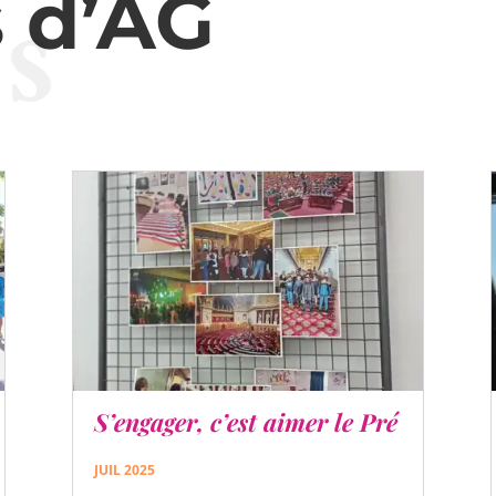
s
 d’AG
S’engager, c’est aimer le Pré
JUIL 2025