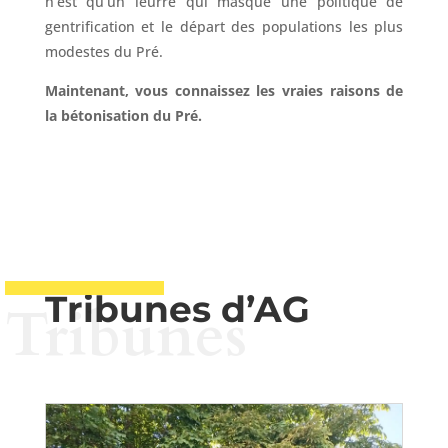
n’est qu’un leurre qui masque une politique de
gentrification et le départ des populations les plus
modestes du Pré.
Maintenant, vous connaissez les vraies raisons de
la bétonisation du Pré.
Tribunes d’AG
Tribunes