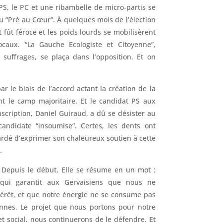
 PS, le PC et une ribambelle de micro-partis se
u “Pré au Cœur”. À quelques mois de l’élection
t fût féroce et les poids lourds se mobilisèrent
ocaux. “La Gauche Ecologiste et Citoyenne”,
suffrages, se plaça dans l’opposition. Et on
par le biais de l’accord actant la création de la
t le camp majoritaire. Et le candidat PS aux
nscription, Daniel Guiraud, a dû se désister au
 candidate “insoumise”. Certes, les dents ont
gardé d’exprimer son chaleureux soutien à cette
.
e. Depuis le début. Elle se résume en un mot :
e qui garantit aux Gervaisiens que nous ne
ntérêt, et que notre énergie ne se consume pas
iennes. Le projet que nous portons pour notre
et social, nous continuerons de le défendre. Et