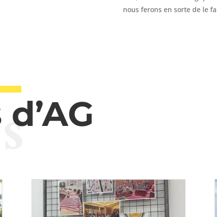
nous ferons en sorte de le f
s
 d’AG