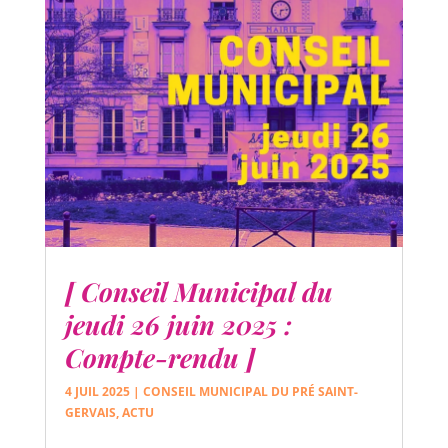
[ Conseil Municipal du
jeudi 26 juin 2025 :
Compte-rendu ]
4 JUIL 2025
|
CONSEIL MUNICIPAL DU PRÉ SAINT-
GERVAIS
,
ACTU