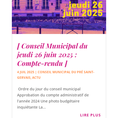
[ Conseil Municipal du
jeudi 26 juin 2025 :
Compte-rendu ]
4 JUIL 2025
|
CONSEIL MUNICIPAL DU PRÉ SAINT-
GERVAIS
,
ACTU
Ordre du jour du conseil municipal
Approbation du compte administratif de
l’année 2024 Une photo budgétaire
inquiétante La...
LIRE PLUS