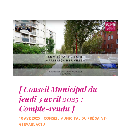
[ Conseil Municipal du
jeudi 3 avril 2025 :
Compte-rendu ]
10 AVR 2025
|
CONSEIL MUNICIPAL DU PRÉ SAINT-
GERVAIS
,
ACTU