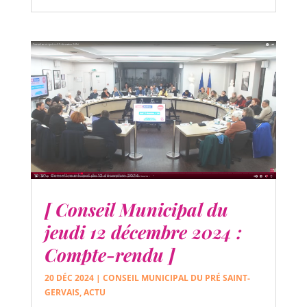
[ Conseil Municipal du
jeudi 12 décembre 2024 :
Compte-rendu ]
20 DÉC 2024
|
CONSEIL MUNICIPAL DU PRÉ SAINT-
GERVAIS
,
ACTU