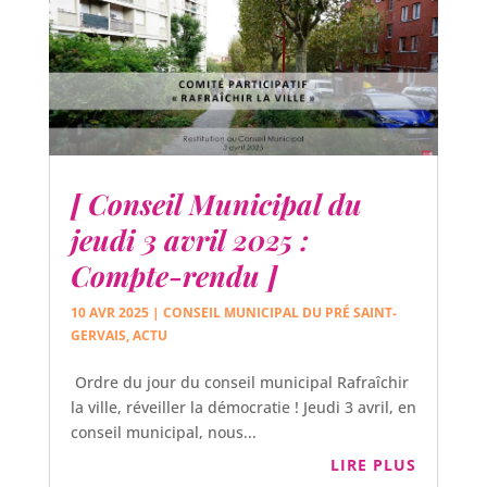
[ Conseil Municipal du
jeudi 3 avril 2025 :
Compte-rendu ]
10 AVR 2025
|
CONSEIL MUNICIPAL DU PRÉ SAINT-
GERVAIS
,
ACTU
Ordre du jour du conseil municipal Rafraîchir
la ville, réveiller la démocratie ! Jeudi 3 avril, en
conseil municipal, nous...
LIRE PLUS