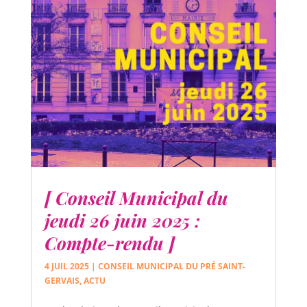
[ Conseil Municipal du
jeudi 26 juin 2025 :
Compte-rendu ]
4 JUIL 2025
|
CONSEIL MUNICIPAL DU PRÉ SAINT-
GERVAIS
,
ACTU