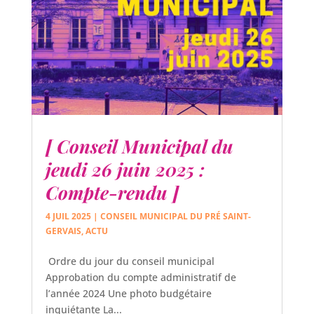
[ Conseil Municipal du
jeudi 26 juin 2025 :
Compte-rendu ]
4 JUIL 2025
|
CONSEIL MUNICIPAL DU PRÉ SAINT-
GERVAIS
,
ACTU
Ordre du jour du conseil municipal
Approbation du compte administratif de
l’année 2024 Une photo budgétaire
inquiétante La...