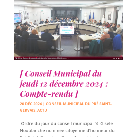
[ Conseil Municipal du
jeudi 12 décembre 2024 :
Compte-rendu ]
20 DÉC 2024
|
CONSEIL MUNICIPAL DU PRÉ SAINT-
GERVAIS
,
ACTU
Ordre du jour du conseil municipal 🏅 Gisèle
Noublanche nommée citoyenne d’honneur du