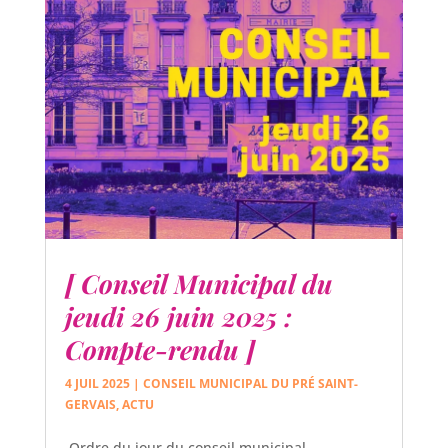
[ Conseil Municipal du
jeudi 26 juin 2025 :
Compte-rendu ]
4 JUIL 2025
|
CONSEIL MUNICIPAL DU PRÉ SAINT-
GERVAIS
,
ACTU
Ordre du jour du conseil municipal