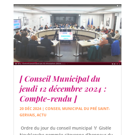
[ Conseil Municipal du
jeudi 12 décembre 2024 :
Compte-rendu ]
20 DÉC 2024
|
CONSEIL MUNICIPAL DU PRÉ SAINT-
GERVAIS
,
ACTU
Ordre du jour du conseil municipal 🏅 Gisèle
Noublanche nommée citoyenne d’honneur du