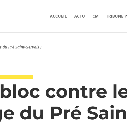
ACCUEIL
ACTU
CM
TRIBUNE 
e du Pré Saint-Gervais ]
 bloc contre l
e du Pré Sain