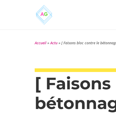
Accueil
»
Actu
»
[ Faisons bloc contre le bétonnag
[ Faisons
bétonnag