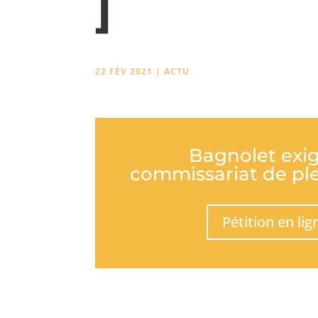
]
22 FÉV 2021
|
ACTU
Bagnolet exi
commissariat de ple
Pétition en lig