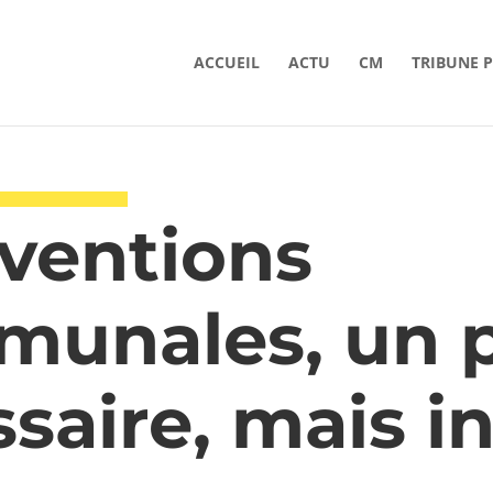
ACCUEIL
ACTU
CM
TRIBUNE 
nventions
munales, un 
saire, mais in