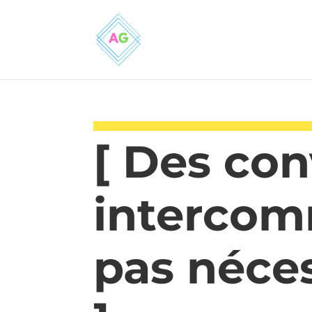
[ Des co
intercom
pas néces