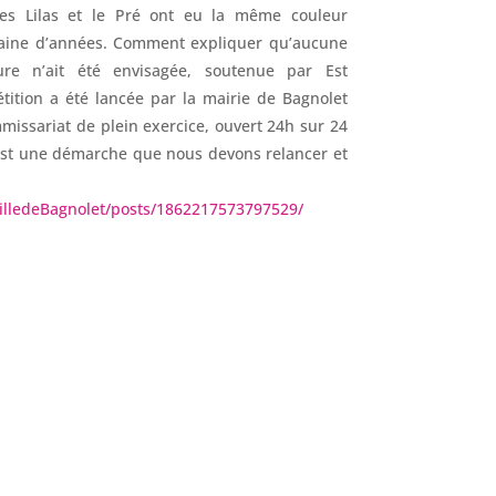
Les Lilas et le Pré ont eu la même couleur
taine d’années. Comment expliquer qu’aucune
re n’ait été envisagée, soutenue par Est
ition a été lancée par la mairie de Bagnolet
missariat de plein exercice, ouvert 24h sur 24
C’est une démarche que nous devons relancer et
illedeBagnolet/posts/1862217573797529/