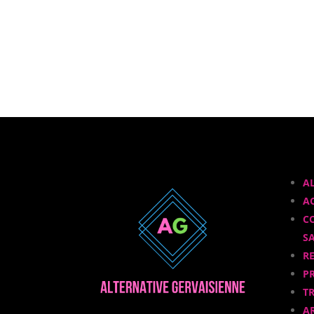
A
A
C
S
R
P
T
A