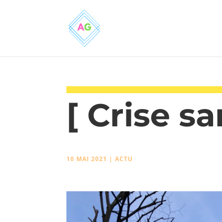
[ Crise sa
10 MAI 2021
|
ACTU