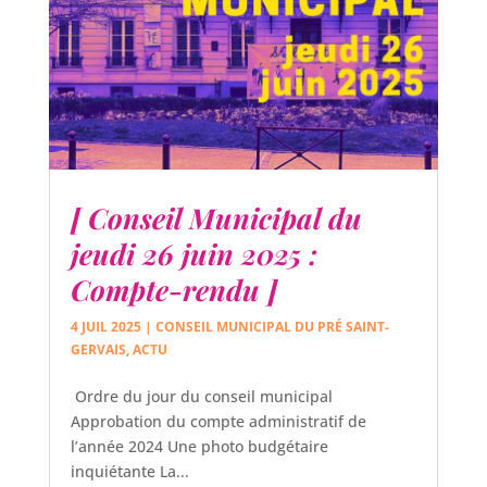
[ Conseil Municipal du
jeudi 26 juin 2025 :
Compte-rendu ]
4 JUIL 2025
|
CONSEIL MUNICIPAL DU PRÉ SAINT-
GERVAIS
,
ACTU
Ordre du jour du conseil municipal
Approbation du compte administratif de
l’année 2024 Une photo budgétaire
inquiétante La...