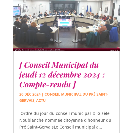
[ Conseil Municipal du
jeudi 12 décembre 2024 :
Compte-rendu ]
20 DÉC 2024
|
CONSEIL MUNICIPAL DU PRÉ SAINT-
GERVAIS
,
ACTU
Ordre du jour du conseil municipal 🏅 Gisèle
Noublanche nommée citoyenne d’honneur du
Pré Saint-GervaisLe Conseil municipal a...