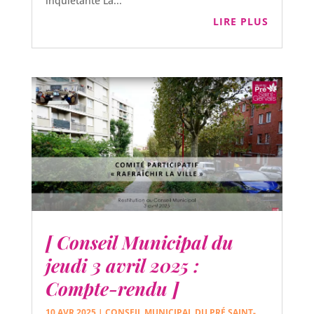
inquiétante La...
LIRE PLUS
[ Conseil Municipal du
jeudi 3 avril 2025 :
Compte-rendu ]
10 AVR 2025
|
CONSEIL MUNICIPAL DU PRÉ SAINT-