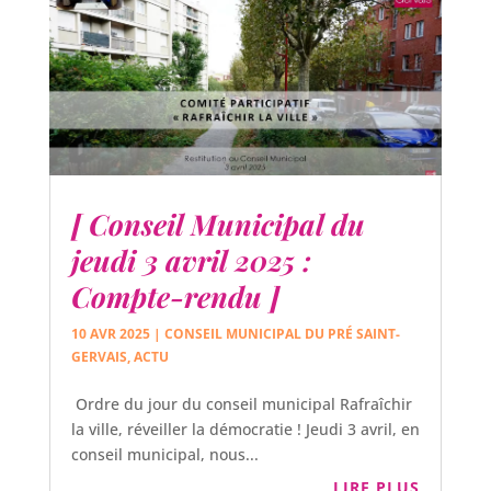
[ Conseil Municipal du
jeudi 3 avril 2025 :
Compte-rendu ]
10 AVR 2025
|
CONSEIL MUNICIPAL DU PRÉ SAINT-
GERVAIS
,
ACTU
Ordre du jour du conseil municipal Rafraîchir
la ville, réveiller la démocratie ! Jeudi 3 avril, en
conseil municipal, nous...
LIRE PLUS