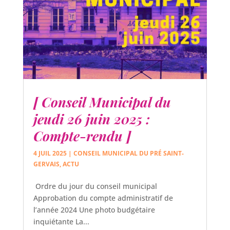
[ Conseil Municipal du
jeudi 26 juin 2025 :
Compte-rendu ]
4 JUIL 2025
|
CONSEIL MUNICIPAL DU PRÉ SAINT-
GERVAIS
,
ACTU
Ordre du jour du conseil municipal
Approbation du compte administratif de
l’année 2024 Une photo budgétaire
inquiétante La...