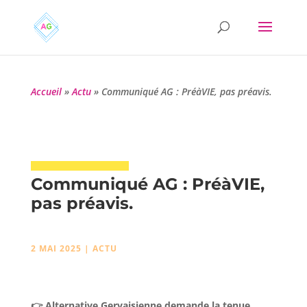
Accueil
»
Actu
»
Communiqué AG : PréàVIE, pas préavis.
Communiqué AG : PréàVIE,
pas préavis.
2 MAI 2025
|
ACTU
👉 Alternative Gervaisienne demande la tenue,