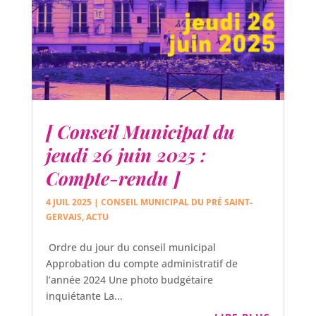
[ Conseil Municipal du
jeudi 26 juin 2025 :
Compte-rendu ]
4 JUIL 2025
|
CONSEIL MUNICIPAL DU PRÉ SAINT-
GERVAIS
,
ACTU
Ordre du jour du conseil municipal
Approbation du compte administratif de
l’année 2024 Une photo budgétaire
inquiétante La...