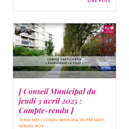
LIRE PLUS
[ Conseil Municipal du
jeudi 3 avril 2025 :
Compte-rendu ]
10 AVR 2025
|
CONSEIL MUNICIPAL DU PRÉ SAINT-
GERVAIS
,
ACTU