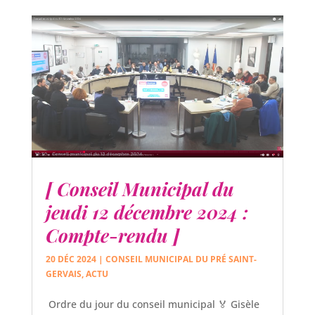
[ Conseil Municipal du
jeudi 12 décembre 2024 :
Compte-rendu ]
20 DÉC 2024
|
CONSEIL MUNICIPAL DU PRÉ SAINT-
GERVAIS
,
ACTU
Ordre du jour du conseil municipal 🏅 Gisèle