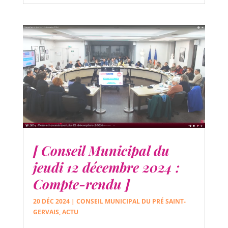
[ Conseil Municipal du
jeudi 12 décembre 2024 :
Compte-rendu ]
20 DÉC 2024
|
CONSEIL MUNICIPAL DU PRÉ SAINT-
GERVAIS
,
ACTU