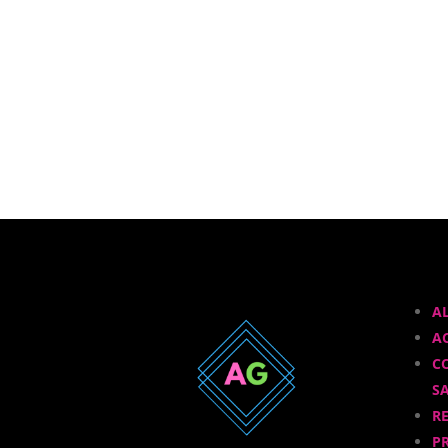
A
A
C
S
R
P