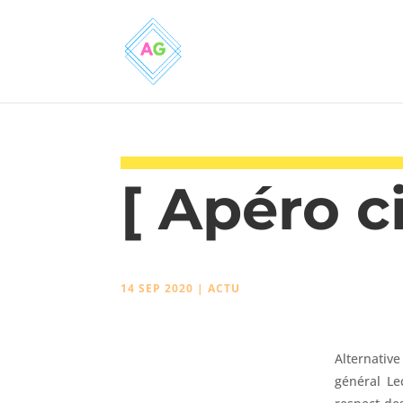
[ Apéro c
14 SEP 2020
|
ACTU
Alternativ
général Le