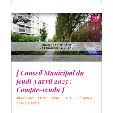
[ Conseil Municipal du
jeudi 3 avril 2025 :
Compte-rendu ]
10 AVR 2025
|
CONSEIL MUNICIPAL DU PRÉ SAINT-
GERVAIS
,
ACTU